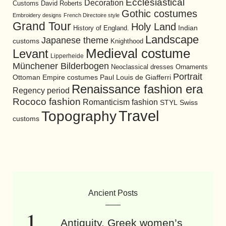
Ecclesiastical
Decoration
David Roberts
Customs
Gothic costumes
Embroidery designs
French Directoire style
Grand Tour
Holy Land
History of England.
Indian
Landscape
Japanese theme
customs
Knighthood
Medieval costume
Levant
Lipperheide
Münchener Bilderbogen
Neoclassical dresses
Ornaments
Portrait
Ottoman Empire costumes
Paul Louis de Giafferri
Renaissance fashion era
Regency period
Rococo fashion
Romanticism fashion
STYL
Swiss
Travel
Topography
customs
Ancient Posts
Antiquity. Greek women’s