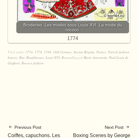
Broderies. Les modes sous Louis XVI. La mode du
rococo.
1774
Filed under
1774
,
1778
,
1789
,
18th Century
,
Ancien Régime
,
France
,
French fashion
history
,
Hat
,
Headdresses
,
Louis XVI
,
Rococo
Tagged
Marie Antoinette
,
Paul Louis de
Giafferri
,
Rococo fashion
Previous Post
Next Post
Coiffes, capuchons. Les
Boxing Scenes by George