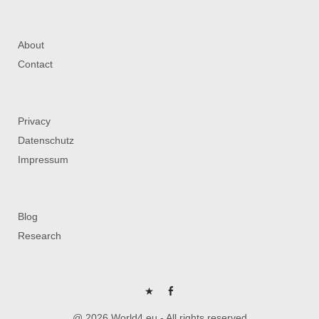
About
Contact
Privacy
Datenschutz
Impressum
Blog
Research
P
FB
@ 2026 World4.eu - All rights reserved