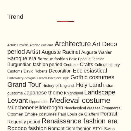
Trend
Architecture
Art Deco
Achille Devéria
Arabian customs
period
Artist
Auguste Racinet
Auguste Wahlen
Baroque era
Baroque fashion
Belle Epoque Fashion
Burgundian fashion period
Crafts
Cultural history
Couturier
Ecclesiastical
Decoration
David Roberts
Customs
Gothic costumes
Embroidery designs
French Directoire style
Grand Tour
Holy Land
History of England.
Indian
Landscape
Japanese theme
customs
Knighthood
Medieval costume
Levant
Lipperheide
Münchener Bilderbogen
Neoclassical dresses
Ornaments
Portrait
Ottoman Empire costumes
Paul Louis de Giafferri
Renaissance fashion era
Regency period
Rococo fashion
Romanticism fashion
STYL
Swiss