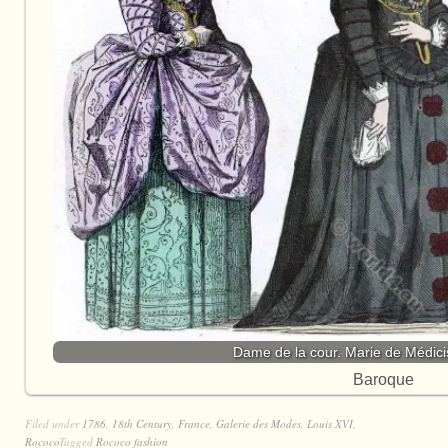
Dame de la cour. Marie de Médic
Baroque
Filed under
1786
,
18th Century
,
France
,
Galerie des Modes
,
Louis XVI
,
Rococo
Tagged
Rococo fashion