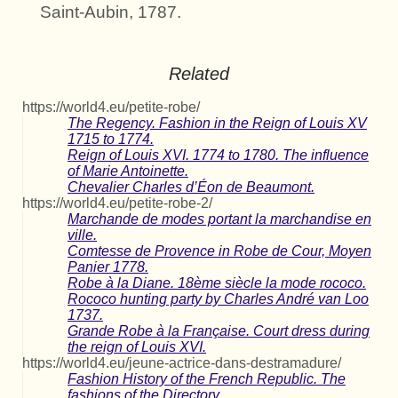
Saint-Aubin, 1787.
Related
https://world4.eu/petite-robe/
The Regency. Fashion in the Reign of Louis XV
1715 to 1774.
Reign of Louis XVI. 1774 to 1780. The influence
of Marie Antoinette.
Chevalier Charles d’Éon de Beaumont.
https://world4.eu/petite-robe-2/
Marchande de modes portant la marchandise en
ville.
Comtesse de Provence in Robe de Cour, Moyen
Panier 1778.
Robe à la Diane. 18ème siècle la mode rococo.
Rococo hunting party by Charles André van Loo
1737.
Grande Robe à la Française. Court dress during
the reign of Louis XVI.
https://world4.eu/jeune-actrice-dans-destramadure/
Fashion History of the French Republic. The
fashions of the Directory.