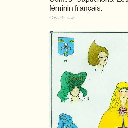
féminin français.
4/24/14
by
world4