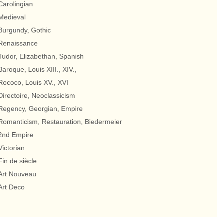
Carolingian
Medieval
Burgundy, Gothic
Renaissance
Tudor, Elizabethan, Spanish
Baroque, Louis XIII., XIV.,
Rococo, Louis XV., XVI
Directoire, Neoclassicism
Regency, Georgian, Empire
Romanticism, Restauration, Biedermeier
2nd Empire
Victorian
Fin de siècle
Art Nouveau
Art Deco