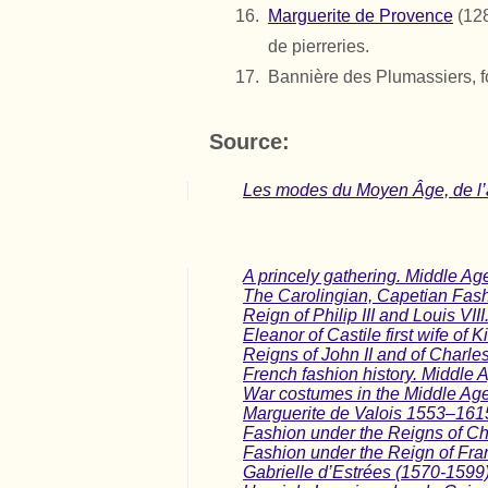
Marguerite de Provence
(128
de pierreries.
Bannière des Plumassiers, fo
Source:
Les modes du Moyen Âge, de l’
A princely gathering. Middle Ag
The Carolingian, Capetian Fash
Reign of Philip III and Louis VII
Eleanor of Castile first wife of 
Reigns of John II and of Charle
French fashion history. Middle 
War costumes in the Middle Age
Marguerite de Valois 1553–161
Fashion under the Reigns of Cha
Fashion under the Reign of Fra
Gabrielle d’Estrées (1570-1599)