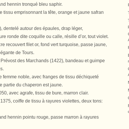
and hennin tronqué bleu saphir.
 tissu emprisonnant la tête, orange et jaune safran
, dentelé autour des épaules, drap léger,
ure ronde dite coquille ou calle, résille d’or, tout violet.
e recouvert filet or, fond vert turquoise, passe jaune,
légante de Tours.
u Prévost des Marchands (1422), bandeau et guimpe
s.
 femme noble, avec franges de tissu déchiqueté
de partie du chaperon est jaune.
50, avec agrafe, tissu de bure, marron clair.
75, coiffe de tissu à rayures violettes, deux tons:
nd hennin pointu rouge, passe marron à rayures