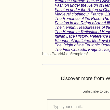
Henri de Lorraine, duc de Guise,
Fashion under the Reign of Henr
Fashion under the Reign of Char
Medieval clothing in France. 11t
The Romance of the Rose. The Ar
Fashion in the Reign of Henri II
The Hennin. Headdresses of the
The Hennin or Reticulated Headd
Italian Lace History. Reference L
Eleanor of Aquitaine. Medieval
The Origin of the Teutonic Ord
The First Crusade. Knights Hospi
https://world4.eu/templars/
Discover more from Wo
Subscribe to get 