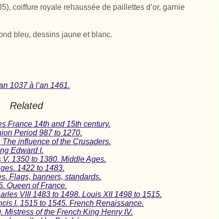
5), coiffure royale rehaussée de paillettes d’or, garnie
nd bleu, dessins jaune et blanc.
an 1037 à l’an 1461.
Related
es France 14th and 15th century.
ion Period 987 to 1270.
I. The influence of the Crusaders.
King Edward I.
s V. 1350 to 1380. Middle Ages.
Ages. 1422 to 1483.
s. Flags, banners, standards.
5. Queen of France.
rles VIII 1483 to 1498. Louis XII 1498 to 1515.
ncis I. 1515 to 1545. French Renaissance.
. Mistress of the French King Henry IV.