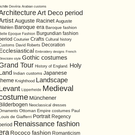
Achille Devéria
Arabian customs
Architecture
Art Deco period
Artist
Auguste Racinet
Auguste
Baroque era
Wahlen
Baroque fashion
Burgundian fashion
Belle Epoque Fashion
period
Crafts
Cultural history
Couturier
Decoration
David Roberts
Customs
Ecclesiastical
Embroidery designs
French
Gothic costumes
Directoire style
Grand Tour
Holy
History of England.
Land
Japanese
Indian customs
Landscape
theme
Knighthood
Medieval
Levant
Lipperheide
costume
Münchener
Bilderbogen
Neoclassical dresses
Ottoman Empire costumes
Ornaments
Paul
Portrait
Regency
Louis de Giafferri
Renaissance fashion
period
era
Rococo fashion
Romanticism