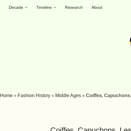
Decade
Timeline
Research
About
Home
»
Fashion History
»
Middle Ages
»
Coiffes, Capuchons.
Coiffes, Capuchons. L