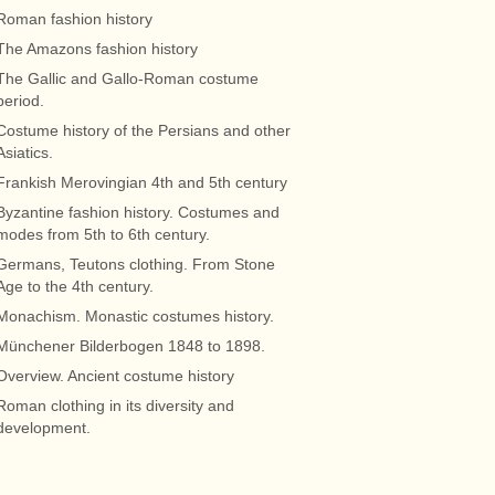
Roman fashion history
The Amazons fashion history
The Gallic and Gallo-Roman costume
period.
Costume history of the Persians and other
Asiatics.
Frankish Merovingian 4th and 5th century
Byzantine fashion history. Costumes and
modes from 5th to 6th century.
Germans, Teutons clothing. From Stone
Age to the 4th century.
Monachism. Monastic costumes history.
Münchener Bilderbogen 1848 to 1898.
Overview. Ancient costume history
Roman clothing in its diversity and
development.