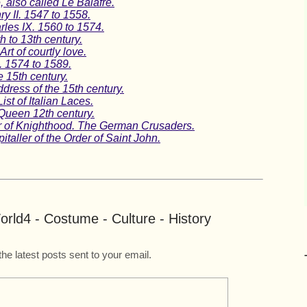
 also called Le Balafré.
y II. 1547 to 1558.
les IX. 1560 to 1574.
h to 13th century.
t of courtly love.
I. 1574 to 1589.
 15th century.
ress of the 15th century.
ist of Italian Laces.
 Queen 12th century.
er of Knighthood. The German Crusaders.
taller of the Order of Saint John.
rld4 - Costume - Culture - History
the latest posts sent to your email.