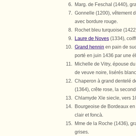
Marg. de Feschal (1440), gr
Gonnelle (1200), vêtement de
avec bordure rouge.
Rochet bleu turquoise (1422)
Laure de Noves
(1334), coiff
Grand hennin
en pain de sucr
porté en juin 1436 par une é
Michelle de Vitry, épouse d
de veuve noire, lisérés blanc
Chaperon à grand dentelé de
(1364), crête rose, la secon
Chlamyde Xle siecle, vers 10
Bourgeoise de Bordeaux en 13
clair et foncà.
Mme de la Roche (1436), gra
grises.